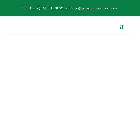
Teléfono
(+34) 91 001 62 82
|
info@perseaconsultores.es
Blog